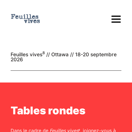
8
Feuilles vives
// Ottawa //
18-20 septembre
2026
Tables rondes
Dans le cadre de
Feuilles vives⁸,
joignez-vous à