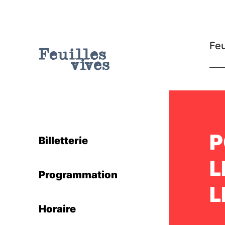
Feu
P
Billetterie
L
Programmation
L
Horaire