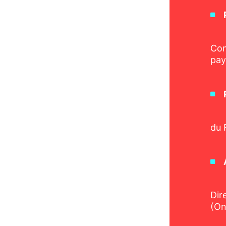
Con
pay
du 
Dir
(On