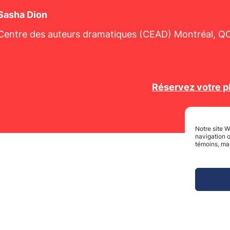
Sasha Dion
Centre des auteurs dramatiques (CEAD) Montréal, QC
Réservez votre p
Notre site W
navigation o
témoins, mai
8
6
FEUILLES VIVES
// OTTAWA //
18-20 S