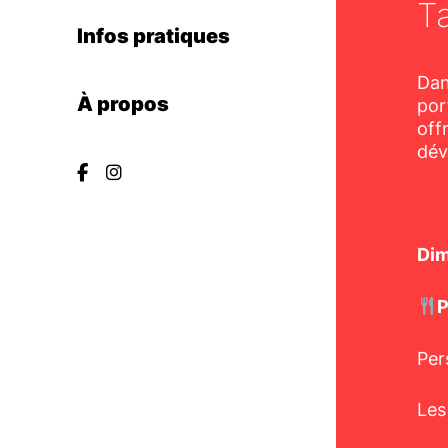
T
Infos pratiques
Dan
À propos
por
off
dév
Dim
P
Per
Les