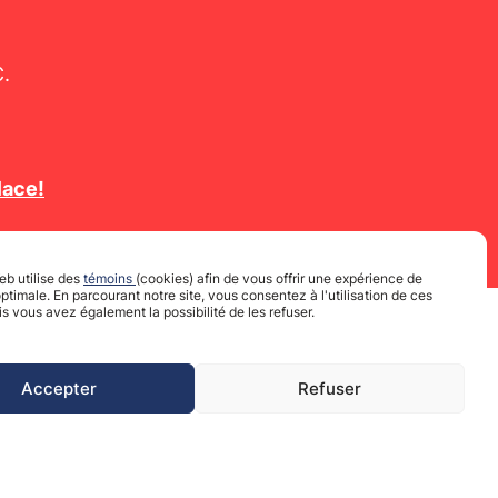
.
lace!
eb utilise des
témoins
(cookies) afin de vous offrir une expérience de
ptimale. En parcourant notre site, vous consentez à l'utilisation de ces
s vous avez également la possibilité de les refuser.
Accepter
Refuser
8
EPTEMBRE 2026
FEUILLES VIVES
// OTTA