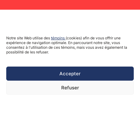
Notre site Web utilise des
témoins
(cookies) afin de vous offrir une
expérience de navigation optimale. En parcourant notre site, vous
consentez à l'utilisation de ces témoins, mais vous avez également la
possibilité de les refuser.
Accepter
Refuser
8
ILLES VIVES
// OTTAWA //
18-20 SEPTEMBRE 2026